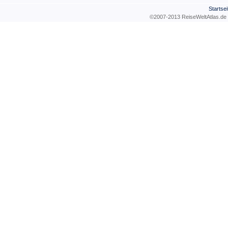
Startsei
©2007-2013 ReiseWeltAtla