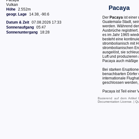
Pacaya
Vulkan
Pacaya
Höhe
2.552m
geogr. Lage
14.38, -90.6
Der
Pacaya
ist einer
Guatemala-Stadt, sei
Datum & Zeit
07.08.2026 17:33
werden. Während der 
Sonnenaufgang
05:47
Ausbrüche registriert
Sonnenuntergang
18:28
es im Jahr 1965 wiede
besteht eine kontinuie
strombolianisch mit 
strombolianischen E
ausgelöst, sie schle
Luft und produzieren
Pacaya auch mäßige p
Bei starken Eruption
benachbarten Dörfer 
internationale Flugha
geschlossen werden, d
Pacaya ist Teil einer
Basierend auf dem Artikel
Documentation License
. |
Qu