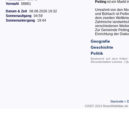
Peiting
ist ein Markt
Vorwahl
08861
Umrahmt von den Mor
Datum & Zeit
06.08.2026 19:32
und Bühlach ist Peiti
Sonnenaufgang
04:59
dem zweiten Weltkrieg
Sonnenuntergang
19:44
Zahlreiche landwirtsc
verschiedenen Weiler
Zur Gemeinde Peiting
Einrichtung der Diako
Geografie
Geschichte
Politik
Basierend auf dem Artikel
Documentation License
. |
Qu
Startseite
>
D
©2007-2013 ReiseWeltAtla