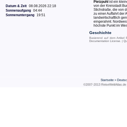
Pietzpuhl
ist ein klei
von der Kreisstadt Bur
Datum & Zeit
08.08.2026 22:18
Stichstraße, die von 
Sonnenaufgang
04:44
zu einer Auffahrt der
Sonnenuntergang
19:51
landwirtschaftlich ge
eingerahmt. Nordwest
höchste Punkt im Wes
Geschichte
Basierend auf dem Artikel
Documentation License
. |
Qu
Startseite
>
Deutsc
©2007-2013 ReiseWeltAtla