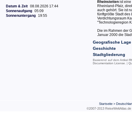
Rheinstetten
ist ein
Rheinland-Pfalz, dire
Datum & Zeit
08.08.2026 17:44
auch gehört. Sie ist n
Sonnenaufgang
05:09
fünftgrößte Stadt des
Sonnenuntergang
19:55
Verdichtungsraum Kar
"Technologieregion K
Die im Rahmen der G
Januar 2000 die Stadt
Geografische Lage
Geschichte
Stadtgliederung
Basierend auf dem Artikel
R
Documentation License
. |
Qu
Startseite
>
Deutschla
©2007-2013 ReiseWeltAtla