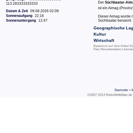
Der
Süchbaatar-Aim
113.283333333333
ist ein Aimag (Provin
Datum & Zeit
09.08.2026 02:09
Sonnenaufgang
22:16
Dieser Aimag wurde 
Sonnenuntergang
12:47
Süchbaatar benannt.
Geographische La
Kultur
Wirtschaft
Basierend auf dem Artikel
S
Free Documentation License
Startseite
>
M
©2007-2013 ReiseWeltAtla