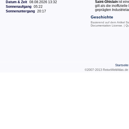
Saint-Ghislain
ist ei
Datum & Zeit
08.08.2026 13:32
gilt als die inoffizie
Sonnenaufgang
05:22
geprägten Industriela
Sonnenuntergang
20:17
Geschichte
Basierend auf dem Artikel
Sa
Documentation License
. |
Qu
Startseite
©2007-2013 ReiseWeltAtla