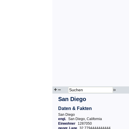
+
–
»
San Diego
Daten & Fakten
San Diego
engl.
San Diego, California
Einwohner
1287050
geogr. Lage
32.7794444444444,