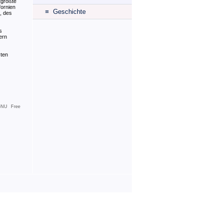
tgrößte
fornien
≡ Geschichte
, des
s
ern
zten
NU Free