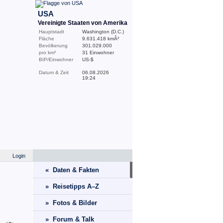
USA
Vereinigte Staaten von Amerika
Hauptstadt
Washington (D.C.)
Fläche
9.631.418 kmÂ²
Bevölkerung
301.029.000
pro km²
31 Einwohner
BIP/Einwohner
US-$
Datum & Zeit
06.08.2026
19:24
Login
« Daten & Fakten
» Reisetipps A–Z
» Fotos & Bilder
» Forum & Talk