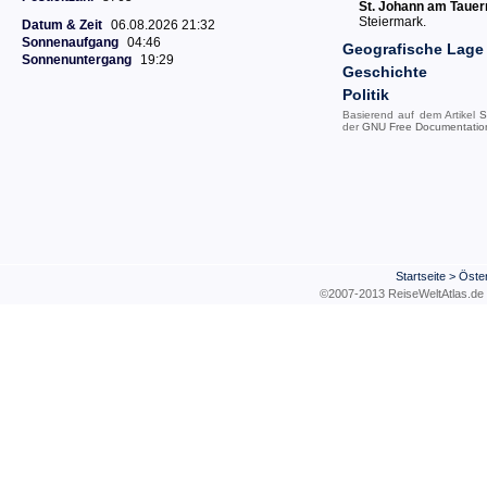
St. Johann am Tauer
Steiermark.
Datum & Zeit
06.08.2026 21:32
Sonnenaufgang
04:46
Geografische Lage
Sonnenuntergang
19:29
Geschichte
Politik
Basierend auf dem Artikel
S
der
GNU Free Documentatio
Startseite
>
Öster
©2007-2013 ReiseWeltAtla