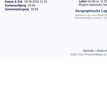
Letter
ist mit ca. 11.
Datum & Zeit
09.08.2026 11:10
Region Hannover, Ni
Sonnenaufgang
04:54
Sonnenuntergang
19:59
Geographische La
Basierend auf dem Artikel
Se
Documentation License
. |
Qu
Startseite
>
Deutsch
©2007-2013 ReiseWeltAtla