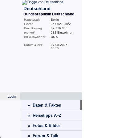
Deutschland
Bundesrepublik Deutschland
Hauptstadt
Berlin
Fläche
357.027 kmÂ²
Bevölkerung
82.716.000
pro km²
232 Einwohner
BIP/Einwohner
US-$
Datum & Zeit
07.08.2026
00:55
Login
« Daten & Fakten
» Reisetipps A–Z
» Fotos & Bilder
» Forum & Talk