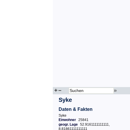
+
–
»
Syke
Daten & Fakten
Syke
Einwohner
25841
geogr. Lage
52.9161111111111,
8.81861111111111