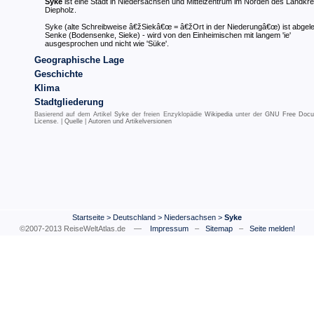
Syke
ist eine Stadt in Niedersachsen und Mittelzentrum im Norden des Landkre
Diepholz.
Syke (alte Schreibweise â€žSiekâ€œ = â€žOrt in der Niederungâ€œ) ist abgele
Senke (Bodensenke, Sieke) - wird von den Einheimischen mit langem 'ie'
ausgesprochen und nicht wie 'Süke'.
Geographische Lage
Geschichte
Klima
Stadtgliederung
Basierend auf dem Artikel
Syke
der freien Enzyklopädie
Wikipedia
unter der
GNU Free Docu
License
. |
Quelle
|
Autoren und Artikelversionen
Startseite
>
Deutschland
>
Niedersachsen
>
Syke
©2007-2013 ReiseWeltAtlas.de —
Impressum
–
Sitemap
–
Seite melden!