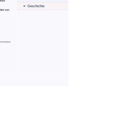
ises
≡ Geschichte
itet von
mentation