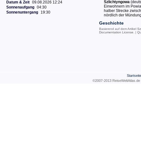
Szlichtyngowa
(deut
Datum & Zeit
09.08.2026 12:24
Einwohnern im Powiat
Sonnenaufgang
04:30
halber Strecke zwisc
Sonnenuntergang
19:30
nördlich der Mündung 
Geschichte
Basierend auf dem Artikel
Sz
Documentation License
. |
Qu
Startseit
©2007-2013 ReiseWeltAtla