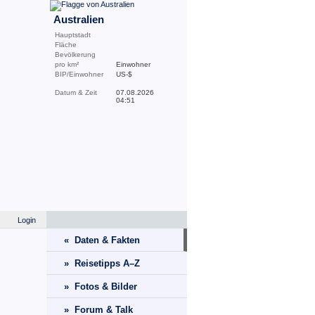
Australien
Hauptstadt
Fläche
Bevölkerung
pro km²
Einwohner
BIP/Einwohner
US-$
Datum & Zeit
07.08.2026
04:51
Login
« Daten & Fakten
» Reisetipps A–Z
» Fotos & Bilder
» Forum & Talk