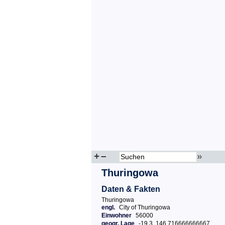
+
–
»
Thuringowa
Daten & Fakten
Thuringowa
engl.
City of Thuringowa
Einwohner
56000
geogr. Lage
-19.3, 146.716666666667