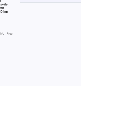
m
ville.
ern
350 km
NU Free