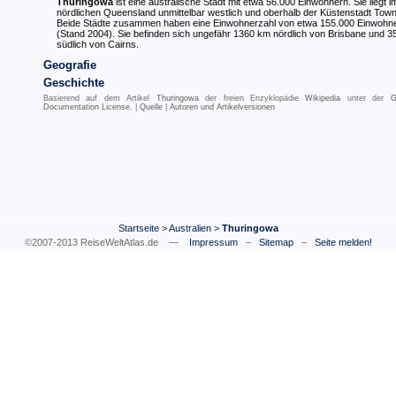
Thuringowa
ist eine australische Stadt mit etwa 56.000 Einwohnern. Sie liegt i
nördlichen Queensland unmittelbar westlich und oberhalb der Küstenstadt Towns
Beide Städte zusammen haben eine Einwohnerzahl von etwa 155.000 Einwohn
(Stand 2004). Sie befinden sich ungefähr 1360 km nördlich von Brisbane und 
südlich von Cairns.
Geografie
Geschichte
Basierend auf dem Artikel
Thuringowa
der freien Enzyklopädie
Wikipedia
unter der
G
Documentation License
. |
Quelle
|
Autoren und Artikelversionen
Startseite
>
Australien
>
Thuringowa
©2007-2013 ReiseWeltAtlas.de —
Impressum
–
Sitemap
–
Seite melden!