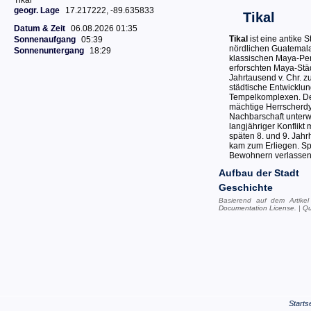
Tikal
geogr. Lage
17.217222, -89.635833
Tikal
Datum & Zeit
06.08.2026 01:35
Tikal
ist eine antike
Sonnenaufgang
05:39
nördlichen Guatemala
Sonnenuntergang
18:29
klassischen Maya-Peri
erforschten Maya-Städ
Jahrtausend v. Chr. z
städtische Entwicklun
Tempelkomplexen. Der
mächtige Herrscherdy
Nachbarschaft unterw
langjähriger Konflikt
späten 8. und 9. Jahr
kam zum Erliegen. Sp
Bewohnern verlassen
Aufbau der Stadt
Geschichte
Basierend auf dem Artike
Documentation License
. |
Qu
Starts