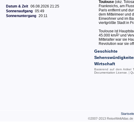
Toulouse
(okz. Tolosa
Frankreichs, am Flus
Datum & Zeit
06.08.2026 21:25
Paris entfernt und d
Sonnenaufgang
05:49
dem Mittelmeer und d
Sonnenuntergang
20:11
Einwohner und im Ball
viertgrößte Stadt in F
Toulouse ist Hauptst
45.000 kmÂ² und Ver
Mittelalter war sie H
Revolution war sie of
Geschichte
Sehenswürdigkeite
Wirtschaft
Basierend auf dem Artikel
Documentation License
. |
Qu
Startseit
©2007-2013 ReiseWeltAtla