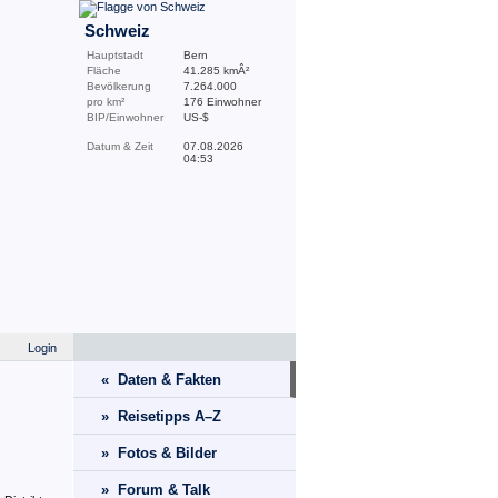
Schweiz
Hauptstadt
Bern
Fläche
41.285 kmÂ²
Bevölkerung
7.264.000
pro km²
176 Einwohner
BIP/Einwohner
US-$
Datum & Zeit
07.08.2026
04:53
Login
« Daten & Fakten
» Reisetipps A–Z
» Fotos & Bilder
» Forum & Talk