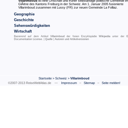
Villarimboud
ist eine Ortschaft und früher selbständige politische Gemeinde im 
GlÃ¢ne des Kantons Freiburg in der Schweiz. Am 1. Januar 2005 fusionierte
Villarimboud zusammen mit Lussy (FR) zur neuen Gemeinde La Folliaz.
Geographie
Geschichte
Sehenswürdigkeiten
Wirtschaft
Basierend auf dem Artikel
Villarimboud
der freien Enzyklopädie
Wikipedia
unter der
G
Documentation License
. |
Quelle
|
Autoren und Artikelversionen
Startseite
>
Schweiz
>
Villarimboud
©2007-2013 ReiseWeltAtlas.de —
Impressum
–
Sitemap
–
Seite melden!