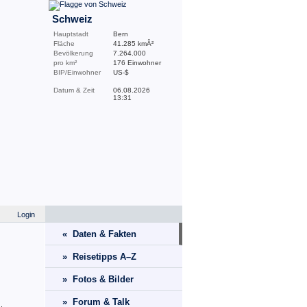
Schweiz
Hauptstadt
Bern
Fläche
41.285 kmÂ²
Bevölkerung
7.264.000
pro km²
176 Einwohner
BIP/Einwohner
US-$
Datum & Zeit
06.08.2026
13:31
Login
« Daten & Fakten
» Reisetipps A–Z
» Fotos & Bilder
» Forum & Talk