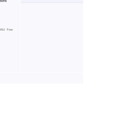
ntons
GNU Free