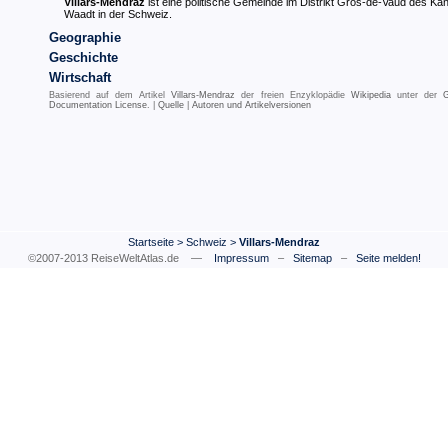
Villars-Mendraz
ist eine politische Gemeinde im Distrikt Gros-de-Vaud des Ka
Waadt in der Schweiz.
Geographie
Geschichte
Wirtschaft
Basierend auf dem Artikel
Villars-Mendraz
der freien Enzyklopädie
Wikipedia
unter der
Documentation License
. |
Quelle
|
Autoren und Artikelversionen
Startseite
>
Schweiz
>
Villars-Mendraz
©2007-2013 ReiseWeltAtlas.de —
Impressum
–
Sitemap
–
Seite melden!