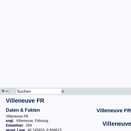
+
–
»
Villeneuve FR
Daten & Fakten
Villeneuve FR
Villeneuve FR
engl.
Villeneuve, Fribourg
Villeneuv
Einwohner
269
geogr. Lage
46.745833, 6.868615