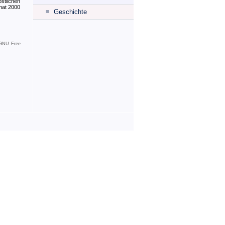
östlichen
 hat 2000
≡ Geschichte
GNU Free