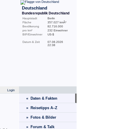
Deutschland
Bundesrepublik Deutschland
Hauptstadt
Berlin
Fläche
357.027 kmÂ²
Bevölkerung
82.716.000
pro km²
232 Einwohner
BIP/Einwohner
US-$
Datum & Zeit
07.08.2026
22:38
Login
« Daten & Fakten
» Reisetipps A–Z
» Fotos & Bilder
» Forum & Talk