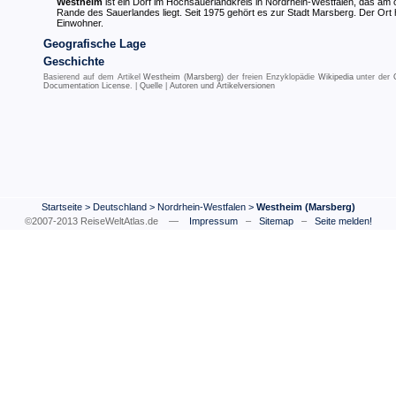
Westheim
ist ein Dorf im Hochsauerlandkreis in Nordrhein-Westfalen, das am 
Rande des Sauerlandes liegt. Seit 1975 gehört es zur Stadt Marsberg. Der Ort
Einwohner.
Geografische Lage
Geschichte
Basierend auf dem Artikel
Westheim (Marsberg)
der freien Enzyklopädie
Wikipedia
unter der
Documentation License
. |
Quelle
|
Autoren und Artikelversionen
Startseite
>
Deutschland
>
Nordrhein-Westfalen
>
Westheim (Marsberg)
©2007-2013 ReiseWeltAtlas.de —
Impressum
–
Sitemap
–
Seite melden!