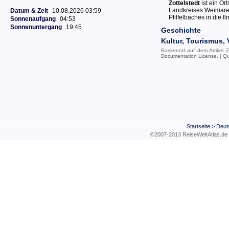
Zottelstedt
ist ein Or
Landkreises Weimarer
Datum & Zeit
10.08.2026 03:59
Pfiffelbaches in die Il
Sonnenaufgang
04:53
Sonnenuntergang
19:45
Geschichte
Kultur, Tourismus, 
Basierend auf dem Artikel
Z
Documentation License
. |
Qu
Startseite
>
Deut
©2007-2013 ReiseWeltAtla