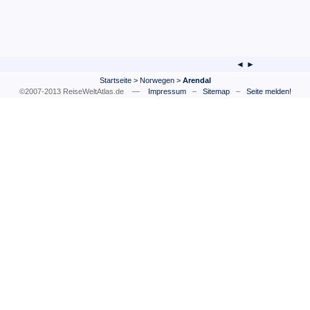
◄ ►
Startseite
>
Norwegen
>
Arendal
©2007-2013 ReiseWeltAtlas.de —
Impressum
–
Sitemap
–
Seite melden!