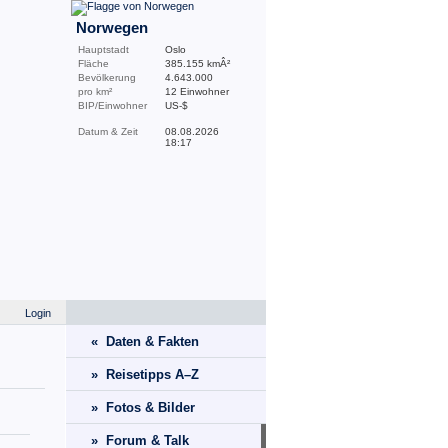
Norwegen
Hauptstadt
Oslo
Fläche
385.155 kmÂ²
Bevölkerung
4.643.000
pro km²
12 Einwohner
BIP/Einwohner
US-$
Datum & Zeit
08.08.2026
18:17
Login
« Daten & Fakten
» Reisetipps A–Z
» Fotos & Bilder
» Forum & Talk