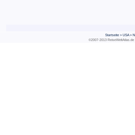
Startseite
>
USA
>
N
©2007-2013 ReiseWeltAtla