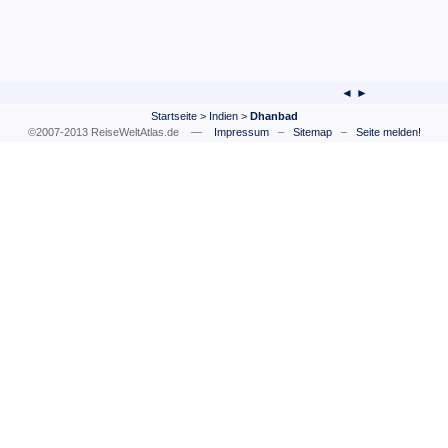
◄ ►
Startseite
>
Indien
>
Dhanbad
©2007-2013 ReiseWeltAtlas.de —
Impressum
–
Sitemap
–
Seite melden!