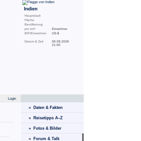
Indien
Hauptstadt
Fläche
Bevölkerung
pro km²
Einwohner
BIP/Einwohner
US-$
Datum & Zeit
06.08.2026
21:00
Login
« Daten & Fakten
» Reisetipps A–Z
» Fotos & Bilder
» Forum & Talk