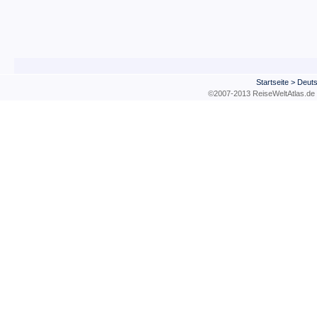
Startseite
>
Deuts
©2007-2013 ReiseWeltAtla