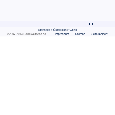
◄ ►
Startseite
>
Österreich
>
Göfis
©2007-2013 ReiseWeltAtlas.de —
Impressum
–
Sitemap
–
Seite melden!