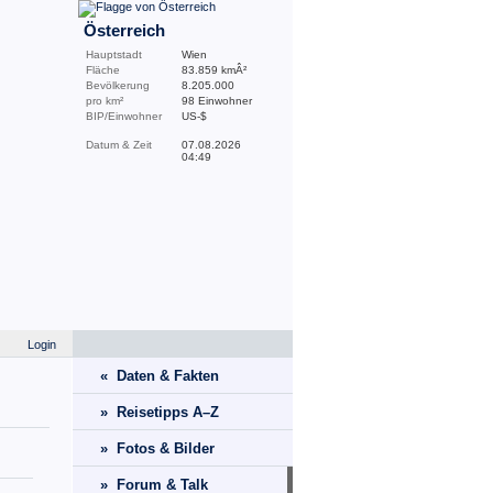
Österreich
Hauptstadt
Wien
Fläche
83.859 kmÂ²
Bevölkerung
8.205.000
pro km²
98 Einwohner
BIP/Einwohner
US-$
Datum & Zeit
07.08.2026
04:49
Login
« Daten & Fakten
» Reisetipps A–Z
» Fotos & Bilder
» Forum & Talk