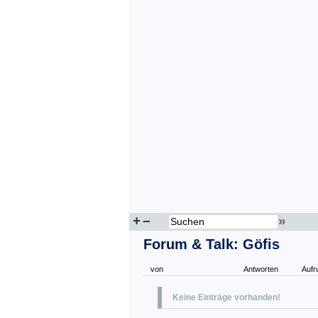
+
–
»
Forum & Talk: Göfis
von
Antworten
Aufr
Keine Einträge vorhanden!