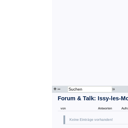
+
–
»
Forum & Talk: Issy-les-M
von
Antworten
Aufr
Keine Einträge vorhanden!