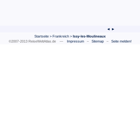
◄ ►
Startseite
>
Frankreich
>
Issy-les-Moulineaux
©2007-2013 ReiseWeltAtlas.de —
Impressum
–
Sitemap
–
Seite melden!