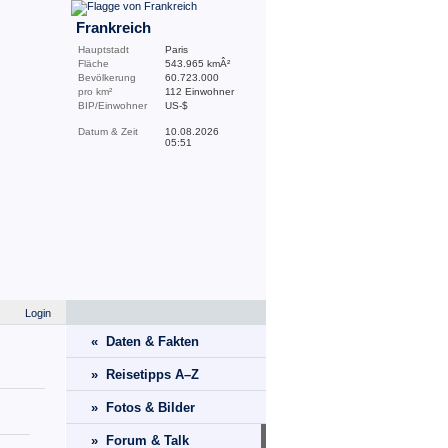
Frankreich
Hauptstadt
Paris
Fläche
543.965 kmÂ²
Bevölkerung
60.723.000
pro km²
112 Einwohner
BIP/Einwohner
US-$
Datum & Zeit
10.08.2026
05:51
Login
« Daten & Fakten
» Reisetipps A–Z
» Fotos & Bilder
» Forum & Talk