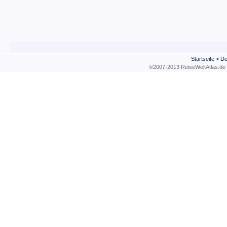
Startseite
>
De
©2007-2013 ReiseWeltAtla