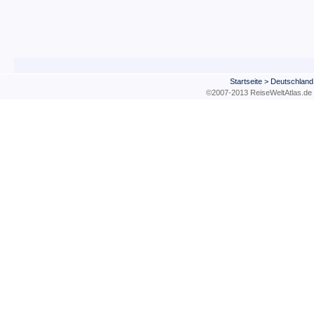
Startseite
>
Deutschland
©2007-2013 ReiseWeltAtla