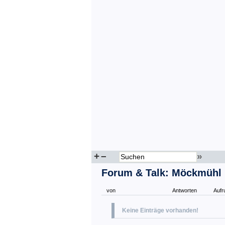
+
–
»
Forum & Talk: Möckmühl
von
Antworten
Aufr
Keine Einträge vorhanden!