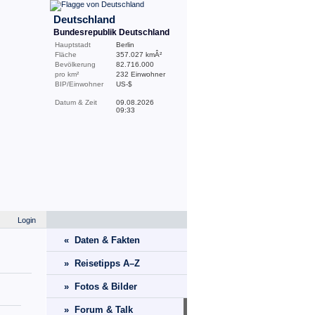
Deutschland
Bundesrepublik Deutschland
Hauptstadt
Berlin
Fläche
357.027 kmÂ²
Bevölkerung
82.716.000
pro km²
232 Einwohner
BIP/Einwohner
US-$
Datum & Zeit
09.08.2026
09:33
Login
« Daten & Fakten
» Reisetipps A–Z
» Fotos & Bilder
» Forum & Talk