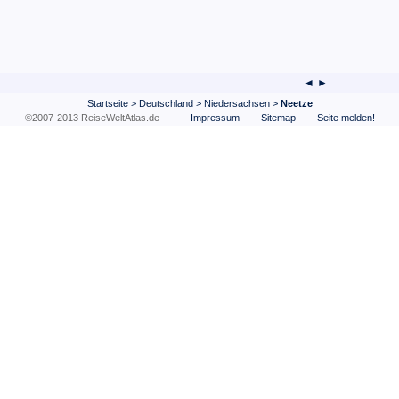
◄ ►
Startseite
>
Deutschland
>
Niedersachsen
>
Neetze
©2007-2013 ReiseWeltAtlas.de —
Impressum
–
Sitemap
–
Seite melden!