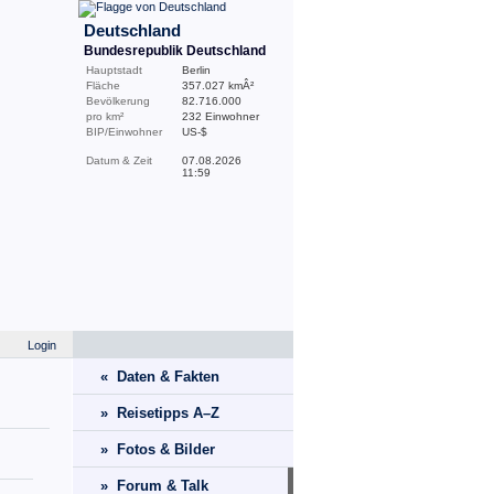
Deutschland
Bundesrepublik Deutschland
Hauptstadt
Berlin
Fläche
357.027 kmÂ²
Bevölkerung
82.716.000
pro km²
232 Einwohner
BIP/Einwohner
US-$
Datum & Zeit
07.08.2026
11:59
Login
« Daten & Fakten
» Reisetipps A–Z
» Fotos & Bilder
» Forum & Talk