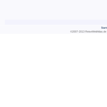
Start
©2007-2013 ReiseWeltAtla