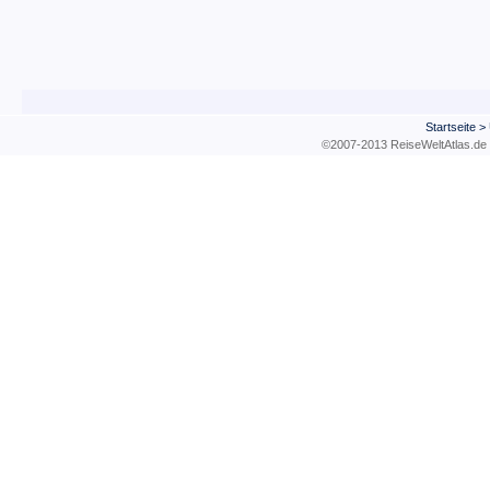
Startseite
>
©2007-2013 ReiseWeltAtla