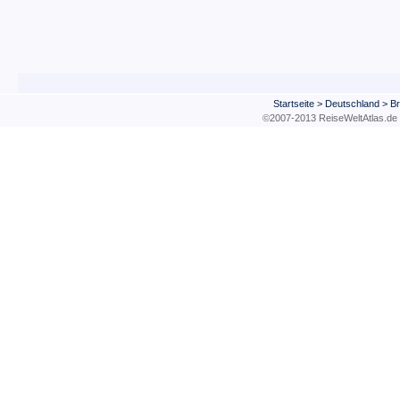
Startseite
>
Deutschland
>
B
©2007-2013 ReiseWeltAtla