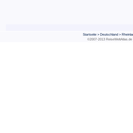
Startseite
>
Deutschland
>
Rheinla
©2007-2013 ReiseWeltAtla