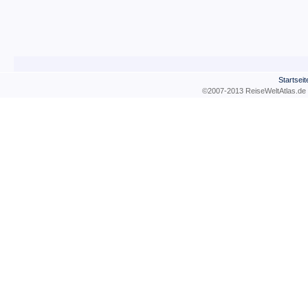
Startseit
©2007-2013 ReiseWeltAtla