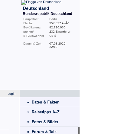
Deutschland
Bundesrepublik Deutschland
Hauptstadt
Berlin
Fläche
357.027 kmÂ²
Bevölkerung
82.716.000
pro km²
232 Einwohner
BIP/Einwohner
US-$
Datum & Zeit
07.08.2026
22:19
Login
« Daten & Fakten
» Reisetipps A–Z
» Fotos & Bilder
» Forum & Talk