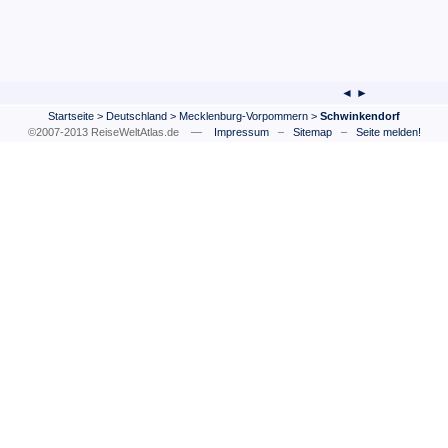
◄ ►
Startseite
>
Deutschland
>
Mecklenburg-Vorpommern
>
Schwinkendorf
©2007-2013 ReiseWeltAtlas.de —
Impressum
–
Sitemap
–
Seite melden!