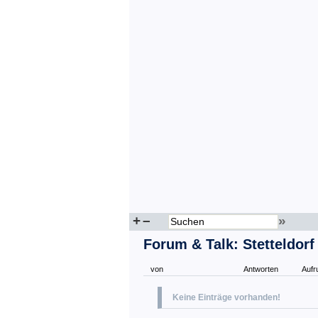
+
–
»
Forum & Talk: Stetteldo
von
Antworten
Aufr
Keine Einträge vorhanden!