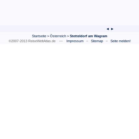
◄ ►
Startseite
>
Österreich
>
Stetteldorf am Wagram
©2007-2013 ReiseWeltAtlas.de —
Impressum
–
Sitemap
–
Seite melden!