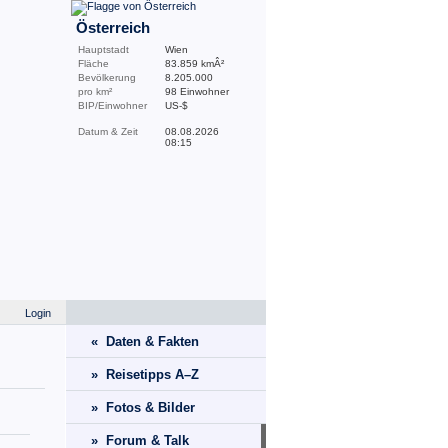
Österreich
Hauptstadt
Wien
Fläche
83.859 kmÂ²
Bevölkerung
8.205.000
pro km²
98 Einwohner
BIP/Einwohner
US-$
Datum & Zeit
08.08.2026
08:15
Login
« Daten & Fakten
» Reisetipps A–Z
» Fotos & Bilder
» Forum & Talk