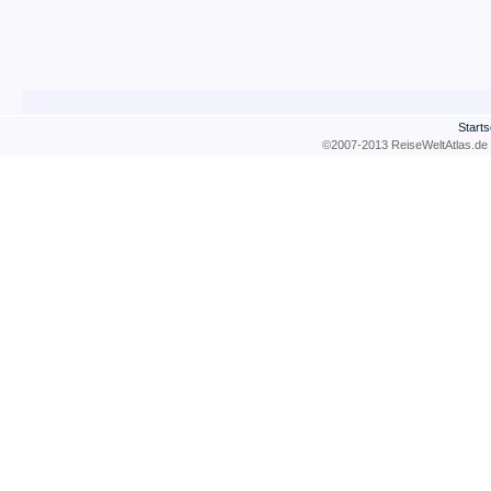
Starts
©2007-2013 ReiseWeltAtla