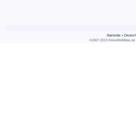
Startseite
>
Deutsch
©2007-2013 ReiseWeltAtla