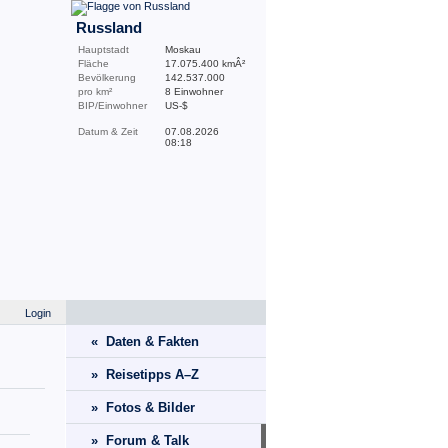
Russland
Hauptstadt
Moskau
Fläche
17.075.400 kmÂ²
Bevölkerung
142.537.000
pro km²
8 Einwohner
BIP/Einwohner
US-$
Datum & Zeit
07.08.2026
08:18
Login
« Daten & Fakten
» Reisetipps A–Z
» Fotos & Bilder
» Forum & Talk