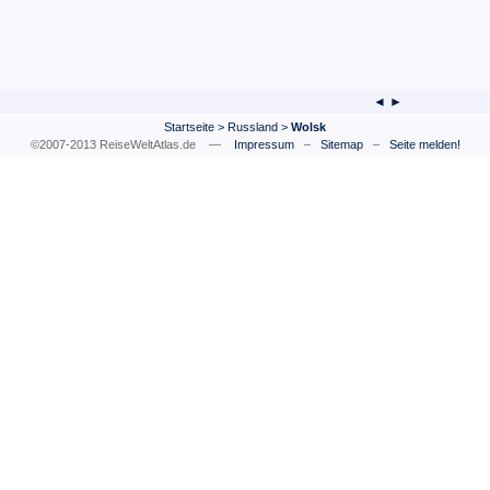
◄ ►
Startseite
>
Russland
>
Wolsk
©2007-2013 ReiseWeltAtlas.de —
Impressum
–
Sitemap
–
Seite melden!