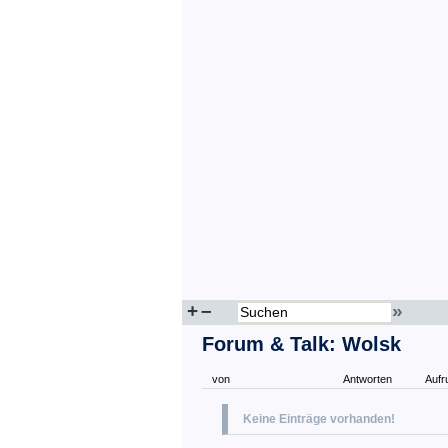
+
–
»
Forum & Talk: Wolsk
von
Antworten
Aufr
Keine Einträge vorhanden!