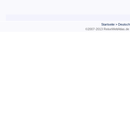
Startseite
>
Deutsch
©2007-2013 ReiseWeltAtla