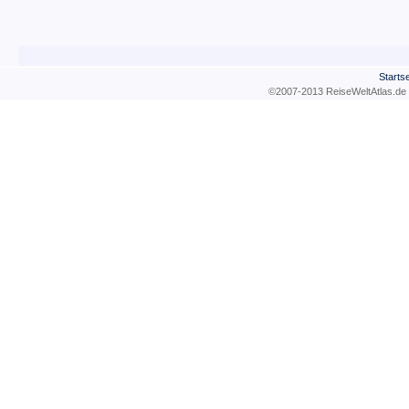
Startse
©2007-2013 ReiseWeltAtla