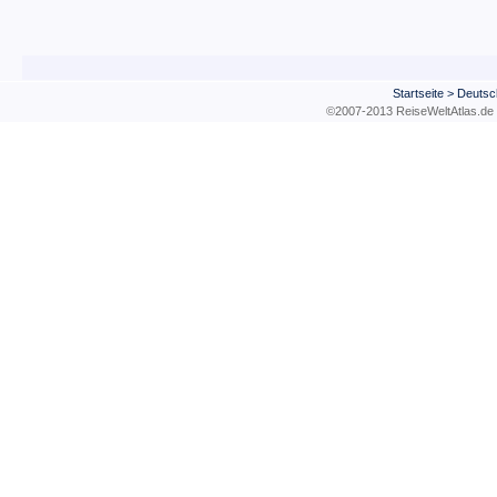
Startseite
>
Deutsc
©2007-2013 ReiseWeltAtla