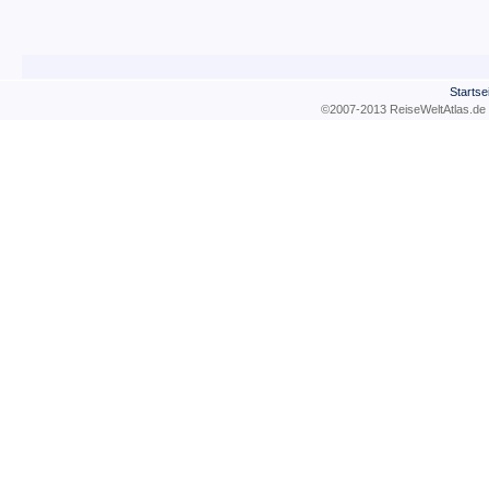
Startse
©2007-2013 ReiseWeltAtla