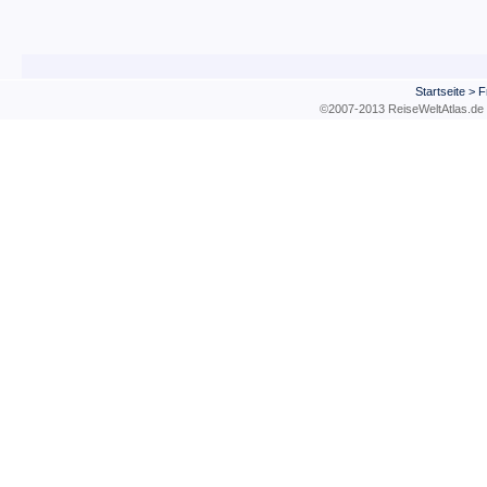
Startseite
>
F
©2007-2013 ReiseWeltAtla