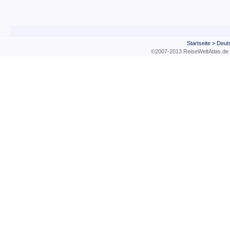
Startseite
>
Deut
©2007-2013 ReiseWeltAtla