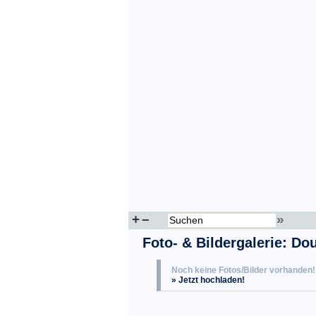
+
–
»
Foto- & Bildergalerie: D
Noch keine Fotos/Bilder vorhanden!
» Jetzt hochladen!