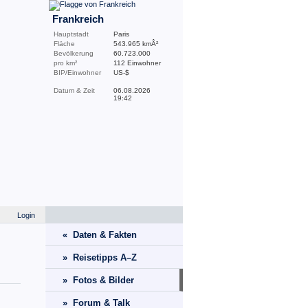
Frankreich
Hauptstadt
Paris
Fläche
543.965 kmÂ²
Bevölkerung
60.723.000
pro km²
112 Einwohner
BIP/Einwohner
US-$
Datum & Zeit
06.08.2026
19:42
Login
« Daten & Fakten
» Reisetipps A–Z
» Fotos & Bilder
» Forum & Talk