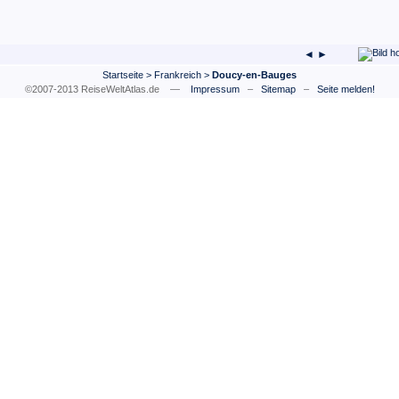
◄ ►
Startseite
>
Frankreich
>
Doucy-en-Bauges
©2007-2013 ReiseWeltAtlas.de —
Impressum
–
Sitemap
–
Seite melden!