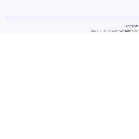
Startseite
©2007-2013 ReiseWeltAtla