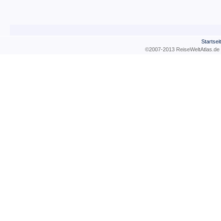
Startsei
©2007-2013 ReiseWeltAtla