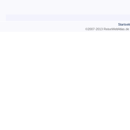
Startsei
©2007-2013 ReiseWeltAtla