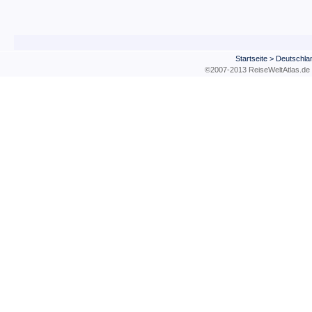
Startseite
>
Deutschla
©2007-2013 ReiseWeltAtla